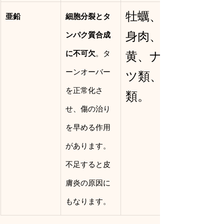
牡蠣、赤
亜鉛
細胞分裂とタ
身肉、卵
ンパク質合成
に不可欠
。タ
黄、ナッ
ーンオーバー
ツ類、豆
を正常化さ
類。
せ、傷の治り
を早める作用
があります。
不足すると皮
膚炎の原因に
もなります。