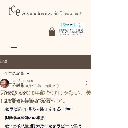
Aromatherapy & Treatment
記事
全ての記事
tae Shirakata
全ての記事
2025年10月5日
読了時間: 6分
気になるのは年齢だけじゃない。美
Body & Mind
しい肌の本質と栄養ケア。
副腎疲労と自律神経のケア
セラピストLIFEを楽しくする
「tae 
精油（エッセンシャルオイル）
Therapist School」
お客様の変化・ご感想
心・からだ・肌をアロマテラピーで整え
オンライン相談・カウンセリング