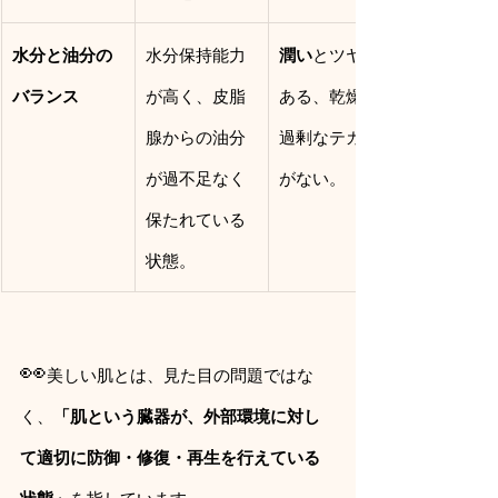
水分と油分の
水分保持能力
潤い
とツヤが
バランス
が高く、皮脂
ある、乾燥や
腺からの油分
過剰なテカリ
が過不足なく
がない。
保たれている
状態。
👀
美しい肌とは、見た目の問題ではな
く、
「肌という臓器が、外部環境に対し
て適切に防御・修復・再生を行えている