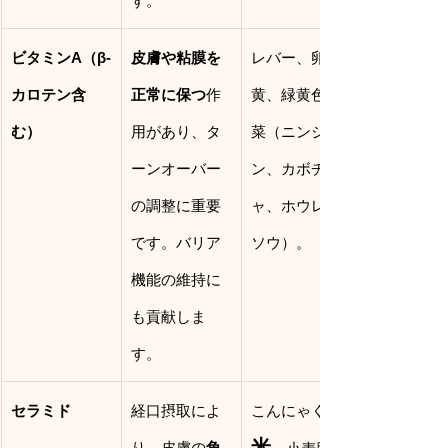
す。
ビタミンA（β-
皮膚や粘膜を
レバー、卵
カロテン含
正常に保つ
作
黄、緑黄色野
む）
用があり、タ
菜（ニンジ
ーンオーバー
ン、カボチ
の調整に重要
ャ、ホウレン
です。バリア
ソウ）。
機能の維持に
も貢献しま
す。
セラミド
経口摂取によ
こんにゃく、
米
り、皮膚の
角