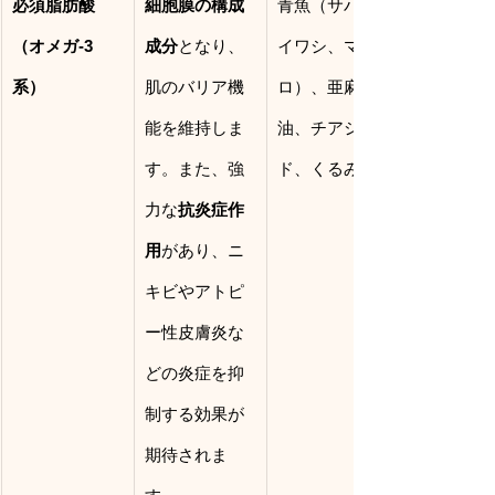
必須脂肪酸
細胞膜の構成
青魚（サバ、
（オメガ-3
成分
となり、
イワシ、マグ
系）
肌のバリア機
ロ）、亜麻仁
能を維持しま
油、チアシー
す。また、強
ド、くるみ。
力な
抗炎症作
用
があり、ニ
キビやアトピ
ー性皮膚炎な
どの炎症を抑
制する効果が
期待されま