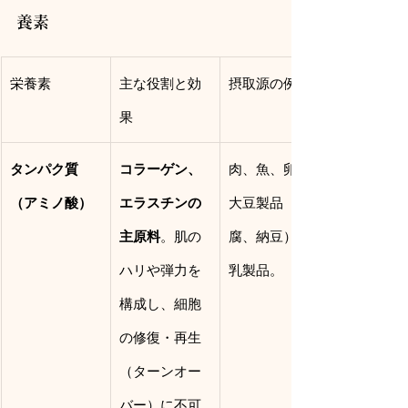
養素
栄養素
主な役割と効
摂取源の例
果
タンパク質
コラーゲン、
肉、魚、卵、
（アミノ酸）
エラスチンの
大豆製品（豆
主原料
。肌の
腐、納豆）、
ハリや弾力を
乳製品。
構成し、細胞
の修復・再生
（ターンオー
バー）に不可