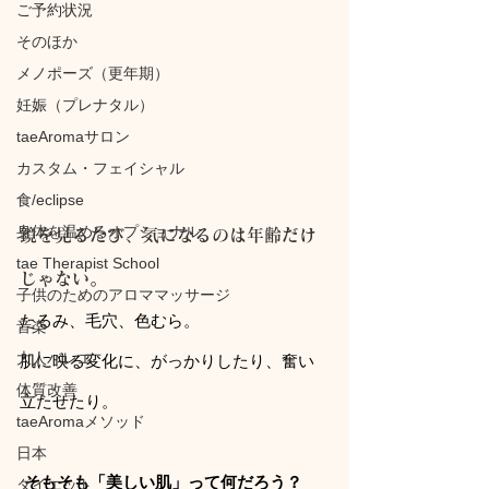
ご予約状況
そのほか
メノポーズ（更年期）
妊娠（プレナタル）
taeAromaサロン
カスタム・フェイシャル
食/eclipse
身体を温めるオプショナル
鏡を見るたび、気になるのは年齢だけ
tae Therapist School
じゃない。
子供のためのアロママッサージ
たるみ、毛穴、色むら。 
音楽
大人バレエ
肌に映る変化に、がっかりしたり、奮い
体質改善
立たせたり。
taeAromaメソッド
日本
そもそも「美しい肌」って何だろう？
ダイエット