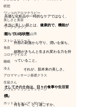
瞑想
ワンコのアロマテラピー
高価な化粧品や一時的なケアではなく、 
美しさと美容
本当に美しい肌とは、
健康的で、機能が
ワークショップ
四国、愛媛県や松山市
整っている状態
。
ストレスリリース
外部の刺激から守り、潤いを保ち、
免疫
細胞がきちんと生まれ変わる力を持
コロナウイルス
っていること。 
睡眠
冷え
それが、肌本来の美しさ。
アロママッサージ基礎クラス
生徒さん
そしてその土台は、日々の食事や生活習
スウェディッシュマッサージ
慣。
香り
ホットストーンマッサージ
何を食べ、どう過ごすか。 