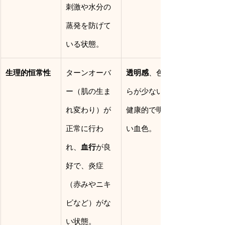
刺激や水分の
蒸発を防げて
いる状態。
生理的恒常性
ターンオーバ
透明感
、色む
ー（肌の生ま
らが少ない、
れ変わり）が
健康的で明る
正常に行わ
い血色。
れ、
血行
が良
好で、炎症
（赤みやニキ
ビなど）がな
い状態。