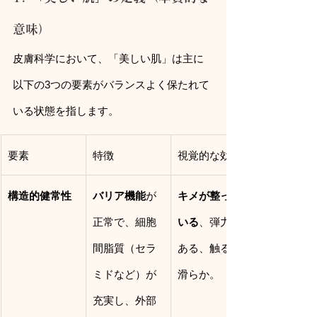
意味）
皮膚科学において、「美しい肌」は主に
以下の3つの要素がバランスよく保たれて
いる状態を指します。
要素
特徴
視覚的な効果
構造的健常性
バリア機能
が
キメが整って
正常で、細胞
いる
、弾力が
間脂質（セラ
ある、触ると
ミドなど）が
滑らか。
充実し、外部