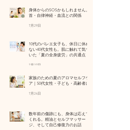
身体からのSOSかもしれません。
首・自律神経・血流との関係
7月29日
10代のバレエ女子も、休日に休め
ない40代女性も。肌に触れて気づ
いた「夏の全身疲労」の共通点
7月27日
家族のための夏のアロマセルフケ
ア｜50代女性・子ども・高齢者に
7月24日
数年前の傷跡にも、身体は応えて
くれる。精油とセルフマッサー
ジ、そして自己修復力のお話