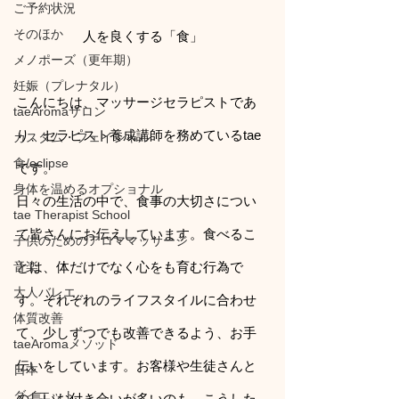
ご予約状況
そのほか
人を良くする「食」
メノポーズ（更年期）
妊娠（プレナタル）
こんにちは、マッサージセラピストであ
taeAromaサロン
り、セラピスト養成講師を務めているtae
カスタム・フェイシャル
食/eclipse
です。
身体を温めるオプショナル
日々の生活の中で、食事の大切さについ
tae Therapist School
て皆さんにお伝えしています。食べるこ
子供のためのアロママッサージ
音楽
とは、体だけでなく心をも育む行為で
大人バレエ
す。それぞれのライフスタイルに合わせ
体質改善
て、少しずつでも改善できるよう、お手
taeAromaメソッド
伝いをしています。お客様や生徒さんと
日本
ダイエット
の長いお付き合いが多いのも、こうした