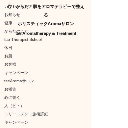
カウンセリング
心・からだ・肌をアロマテラピーで整え
お知らせ
る
健康
ホリスティックAromaサロン
からだのこと
tae Aromatherapy & Treatment
tae Therapist School
休日
お肌
お客様
キャンペーン
taeAromaサロン
お稽古
心に響く
人（ヒト）
トリートメント施術詳細
キャンペーン