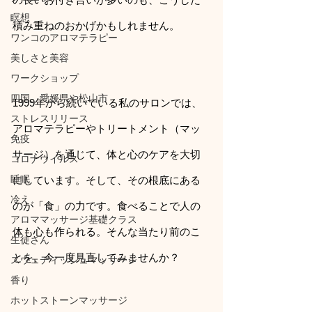
瞑想
積み重ねのおかげかもしれません。
ワンコのアロマテラピー
美しさと美容
ワークショップ
四国、愛媛県や松山市
1999年から続いている私のサロンでは、
ストレスリリース
アロマテラピーやトリートメント（マッ
免疫
サージ）を通じて、体と心のケアを大切
コロナウイルス
睡眠
にしています。そして、その根底にある
冷え
のが「食」の力です。食べることで人の
アロママッサージ基礎クラス
体も心も作られる。そんな当たり前のこ
生徒さん
とを、今一度見直してみませんか？
スウェディッシュマッサージ
香り
ホットストーンマッサージ