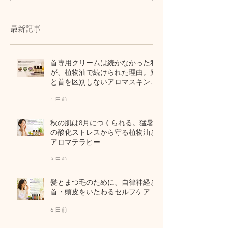
セルフケア｜50代女性・
暑の水分補給は
子ども・高齢者に
で選ぶ。解剖生
考える夏のセル
最新記事
首専用クリームは続かなかった私
が、植物油で続けられた理由。顔
と首を区別しないアロマスキンケ
ア
1 日前
秋の肌は8月につくられる。猛暑
の酸化ストレスから守る植物油と
アロマテラピー
3 日前
髪とまつ毛のために、自律神経と
首・頭皮をいたわるセルフケア
6 日前