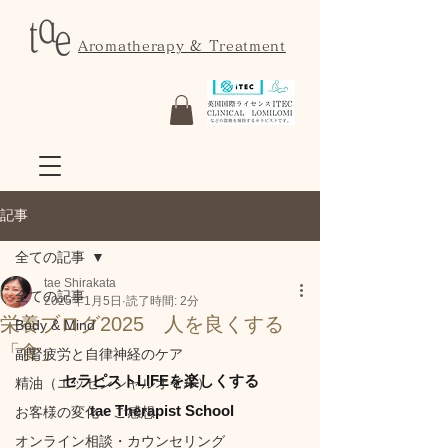
Aromatherapy & Treatment
記事
全ての記事
tae Shirakata
全ての記事
2025年1月5日
読了時間: 2分
栄養ブログ2025 人を良くする
Body & Mind
「食」
副腎疲労と自律神経のケア
セラピストLIFEを楽しくする
精油（エッセンシャルオイル）
 tae Therapist School
お客様の変化・ご感想
オンライン相談・カウンセリング