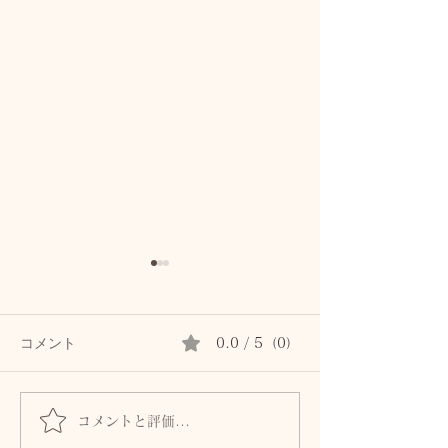
コメント
0.0 / 5（0）
コメントと評価...
家族のための夏のアロマ
ただの水と夏の