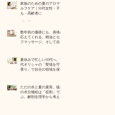
家族のための夏のアロマセ
ルフケア｜50代女性・子ど
も・高齢者に
7月24日
数年前の傷跡にも、身体は
応えてくれる。精油とセル
フマッサージ、そして自己
修復力のお話
7月22日
夏休みで忙しい50代へ。古
代ギリシャの「聖域を守る
香り」で自分の領域を保つ
7月20日
ただの水と夏の麦茶。猛暑
の水分補給は「役割」で選
ぶ。解剖生理学から考える
夏のセルフケア
7月17日