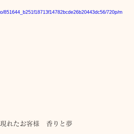
/video/851644_b251f18713f14782bcde26b20443dc56/720p/m
キャンペーン
ご予約状況
そのほか
娠（プレナタル）
taeAromaサロン
食/eclipse
身体を温めるオプショナル
子供のためのアロママッサージ
現れたお客様　香りと夢