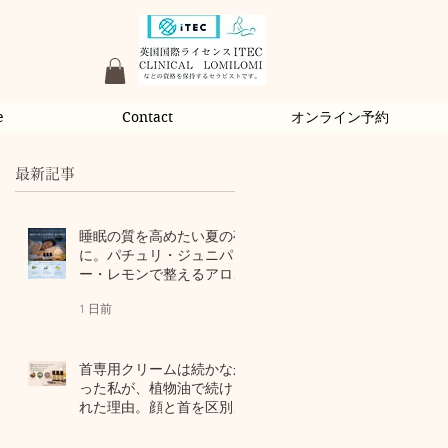
e
Contact
オンライン予約
最新記事
睡眠の質を高めたい夏の夜
に。パチュリ・ジュニパ
ー・レモンで整えるアロマ
習慣
1 日前
首専用クリームは続かなか
った私が、植物油で続けら
れた理由。顔と首を区別し
ないアロマスキンケア
3 日前