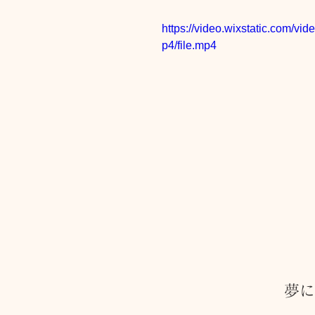
https://video.wixstatic.com
p4/file.mp4
トリートメント施術詳細
メノポーズ（更年期）
妊
カスタム・フェイシャル
tae Therapist School
夢に