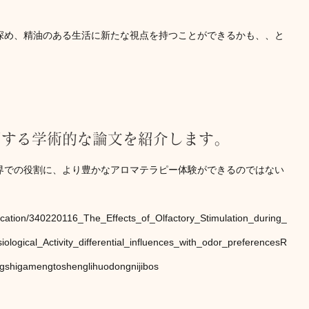
深め、精油のある生活に新たな視点を持つことができるかも、、と
関する学術的な論文を紹介します。
界での役割に、より豊かなアロマテラピー体験ができるのではない
lication/340220116_The_Effects_of_Olfactory_Stimulation_during_
gical_Activity_differential_influences_with_odor_preferencesR
gshigamengtoshenglihuodongnijibos