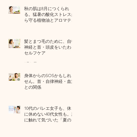
秋の肌は8月につくられ
る。猛暑の酸化ストレスか
ら守る植物油とアロマテラ
ピー
5 日前
髪とまつ毛のために、自律
神経と首・頭皮をいたわる
セルフケア
7月31日
身体からのSOSかもしれま
せん。首・自律神経・血流
との関係
7月29日
10代のバレエ女子も、休日
に休めない40代女性も。肌
に触れて気づいた「夏の全
身疲労」の共通点
7月27日