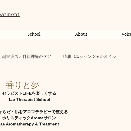
eatment
School
About
Voic
副腎疲労と自律神経のケア
精油（エッセンシャルオイル）
ンライン相談・カウンセリング
カウンセリング
様 香りと夢
セラピストLIFEを楽しくする
 tae Therapist School
だのこと
tae Therapist School
休日
お肌
からだ・肌をアロマテラピーで整える
ホリスティックAromaサロン
tae Aromatherapy & Treatment
taeAromaサロン
お稽古
心に響く
人（ヒト）