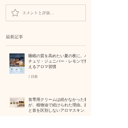
コメントと評価...
髪とまつ毛のために、自
身体からのSOS
律神経と首・頭皮をいた
ません。首・自
わるセルフケア
血流との関係
最新記事
睡眠の質を高めたい夏の夜に。パ
チュリ・ジュニパー・レモンで整
えるアロマ習慣
2 日前
首専用クリームは続かなかった私
が、植物油で続けられた理由。顔
と首を区別しないアロマスキンケ
ア
4 日前