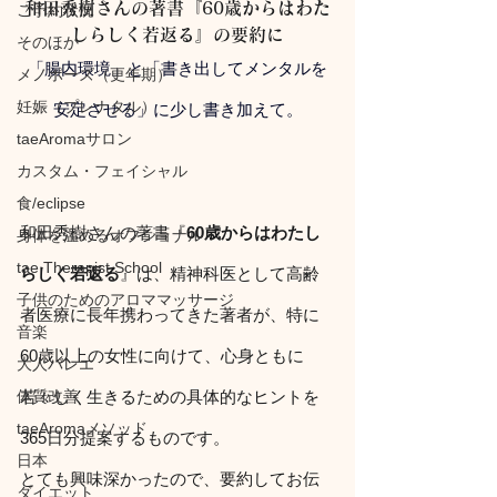
和田秀樹さんの著書『60歳からはわた
ご予約状況
しらしく若返る』の要約に
そのほか
「腸内環境」と「書き出してメンタルを
メノポーズ（更年期）
妊娠（プレナタル）
安定させる」に少し書き加えて。
taeAromaサロン
カスタム・フェイシャル
食/eclipse
和田秀樹さんの著書『
60歳からはわたし
身体を温めるオプショナル
tae Therapist School
らしく若返る
』は、精神科医として高齢
子供のためのアロママッサージ
者医療に長年携わってきた著者が、特に
音楽
60歳以上の女性に向けて、心身ともに
大人バレエ
若々しく生きるための具体的なヒントを
体質改善
taeAromaメソッド
365日分提案するものです。
日本
とても興味深かったので、要約してお伝
ダイエット