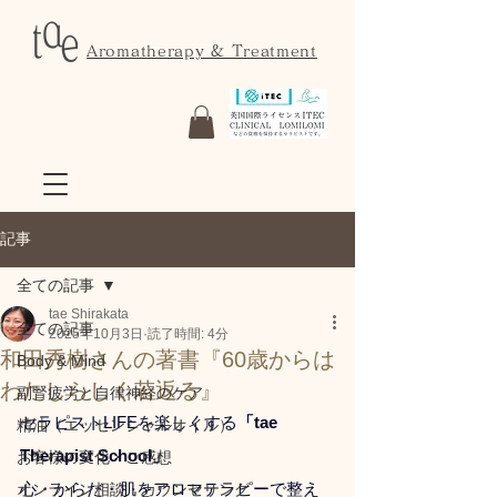
Aromatherapy & Treatment
記事
全ての記事
tae Shirakata
全ての記事
2025年10月3日
読了時間: 4分
和田秀樹さんの著書『60歳からは
Body & Mind
わたしらしく若返る』
副腎疲労と自律神経のケア
セラピストLIFEを楽しくする
「tae 
精油（エッセンシャルオイル）
Therapist School」
お客様の変化・ご感想
心・からだ・肌をアロマテラピーで整え
オンライン相談・カウンセリング