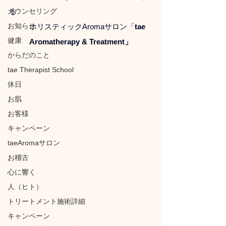
カウンセリング
る
お知らせ
ホリスティックAromaサロン「
tae 
健康
Aromatherapy & Treatment」
からだのこと
tae Therapist School
休日
お肌
お客様
キャンペーン
taeAromaサロン
お稽古
心に響く
人（ヒト）
トリートメント施術詳細
キャンペーン