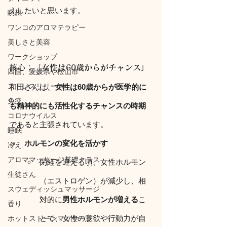
えしたいと思います。
瞑想
ワンコのアロマテラピー
美しさと美容
ワークショップ
核心：「女性は60歳からがチャンス」
四国、愛媛県や松山市
ストレスリリース
和田さんは、
女性は60歳からが医学的に
免疫
も精神的にも活性化するチャンスの時期
コロナウイルス
であると主張されています。
睡眠
ホルモンの変化を活かす
冷え
アロママッサージ基礎クラス
閉経を迎える頃、女性ホルモン
生徒さん
（エストロゲン）が減少し、相
スウェディッシュマッサージ
対的に
男性ホルモンが増える
こ
香り
とで、女性の意欲や行動力が自
ホットストーンマッサージ