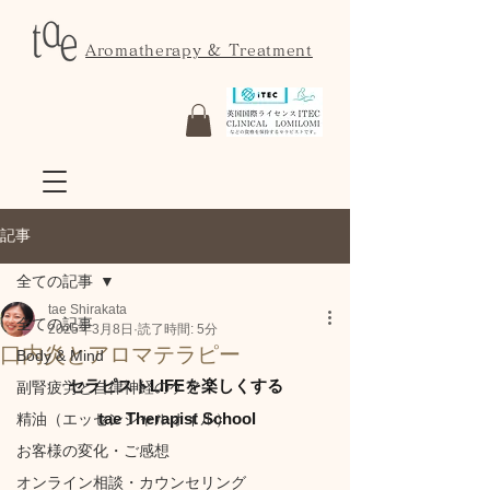
Aromatherapy & Treatment
記事
全ての記事
tae Shirakata
全ての記事
2025年3月8日
読了時間: 5分
口内炎とアロマテラピー
Body & Mind
セラピストLIFEを楽しくする
副腎疲労と自律神経のケア
 tae Therapist School
精油（エッセンシャルオイル）
お客様の変化・ご感想
オンライン相談・カウンセリング