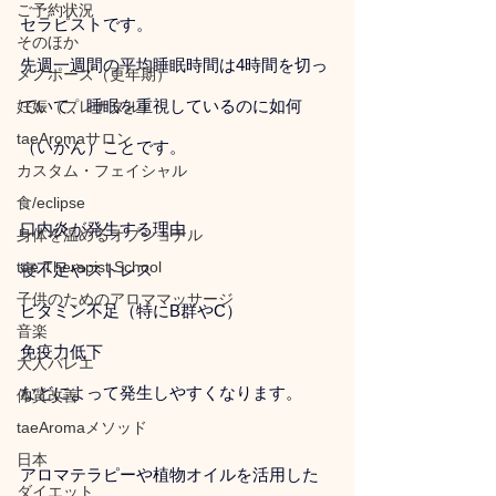
ご予約状況
セラピストです。
そのほか
先週一週間の平均睡眠時間は4時間を切っ
メノポーズ（更年期）
ていて、睡眠を重視しているのに如何
妊娠（プレナタル）
taeAromaサロン
（いかん）ことです。
カスタム・フェイシャル
食/eclipse
口内炎が発生する理由
身体を温めるオプショナル
tae Therapist School
寝不足やストレス
子供のためのアロママッサージ
ビタミン不足（特にB群やC）
音楽
免疫力低下
大人バレエ
などによって発生しやすくなります。
体質改善
taeAromaメソッド
日本
アロマテラピーや植物オイルを活用した
ダイエット