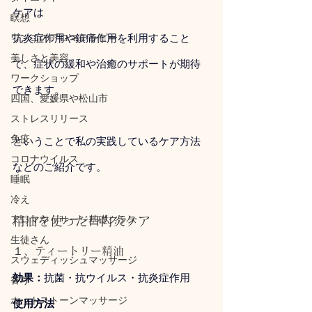
ケアは
瞑想
ワンコのアロマテラピー
抗炎症作用や鎮痛作用を利用すること
美しさと美容
で、症状の緩和や治癒のサポートが期待
ワークショップ
できます。
四国、愛媛県や松山市
ストレスリリース
免疫
ということで私の実践しているケア方法
コロナウイルス
などのご紹介です。
睡眠
冷え
アロママッサージ基礎クラス
精油を使った口内炎ケア
生徒さん
１、ティートリー精油
スウェディッシュマッサージ
効果：
抗菌・抗ウイルス・抗炎症作用
香り
ホットストーンマッサージ
使用方法