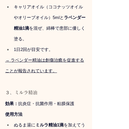
キャリアオイル（ココナッツオイル
やオリーブオイル）5mlと
ラベンダー
精油1滴
を混ぜ、綿棒で患部に優しく
塗る。
1日2回が目安です。
→ ラベンダー精油は創傷治癒を促進する
ことが報告されています。
３、ミルラ精油
効果：
抗炎症・抗菌作用・粘膜保護
使用方法
ぬるま湯に
ミルラ精油1滴
を加えてう