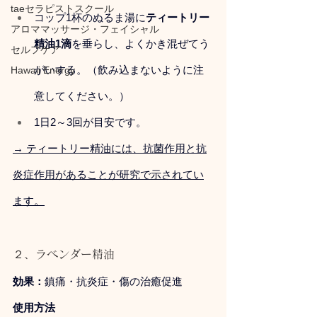
taeセラピストスクール
コップ1杯のぬるま湯に
ティートリー
アロママッサージ・フェイシャル
精油1滴
を垂らし、よくかき混ぜてう
セルフケア
がいする。（飲み込まないように注
Hawaii Energy
意してください。）
1日2～3回が目安です。
→ ティートリー精油には、抗菌作用と抗
炎症作用があることが研究で示されてい
ます。
２、ラベンダー精油
効果：
鎮痛・抗炎症・傷の治癒促進
使用方法