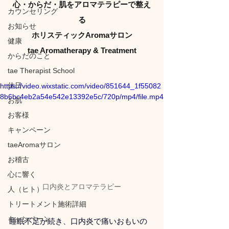
心・からだ・肌をアロマテラピーで整え
カウンセリング
る
お知らせ
ホリスティックAromaサロン
健康
tae Aromatherapy & Treatment
からだのこと
tae Therapist School
休日
https://video.wixstatic.com/video/851644_1f55082
8b6bc4eb2a54e542e13392e5c/720p/mp4/file.mp4
お肌
お客様
キャンペーン
taeAromaサロン
お稽古
心に響く
口内炎とアロマテラピー
人（ヒト）
トリートメント施術詳細
キャンペーン
睡眠不足が続き、口内炎で痛いおもいの