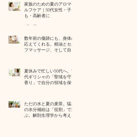
家族のための夏のアロマセ
ルフケア｜50代女性・子ど
も・高齢者に
7月24日
数年前の傷跡にも、身体は
応えてくれる。精油とセル
フマッサージ、そして自己
修復力のお話
7月22日
夏休みで忙しい50代へ。古
代ギリシャの「聖域を守る
香り」で自分の領域を保つ
7月20日
ただの水と夏の麦茶。猛暑
の水分補給は「役割」で選
ぶ。解剖生理学から考える
夏のセルフケア
7月17日