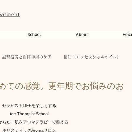
eatment
School
About
Voic
副腎疲労と自律神経のケア
精油（エッセンシャルオイル）
ンライン相談・カウンセリング
カウンセリング
めての感覚。更年期でお悩みのお
健康
からだのこと
tae Therapist School
セラピストLIFEを楽しくする
tae Therapist School
からだ・肌をアロマテラピーで整える
キャンペーン
taeAromaサロン
お稽古
ホリスティックAromaサロン