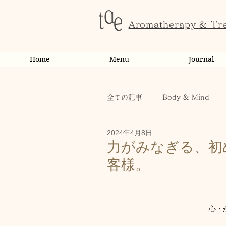
Aromatherapy & Tr
Home
Menu
Journal
全ての記事
Body & Mind
2024年4月8日
お客様の変化・ご感想
オ
力がみなぎる、初
客様。
お知らせ
スクール・講座
心・
休日
お肌
お客様