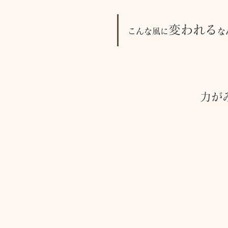
変われる
こんな風に
な
力が