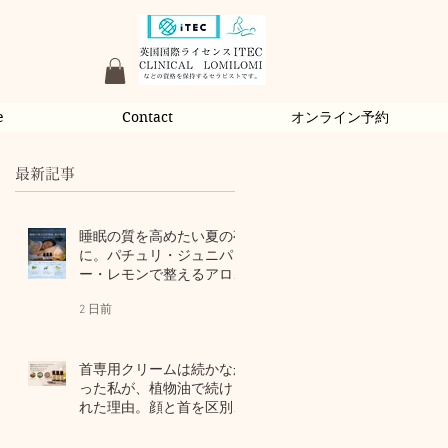
e
Contact
オンライン予約
最新記事
睡眠の質を高めたい夏の夜
に。パチュリ・ジュニパ
ー・レモンで整えるアロマ
習慣
2 日前
首専用クリームは続かなか
った私が、植物油で続けら
れた理由。顔と首を区別し
ないアロマスキンケア
4 日前