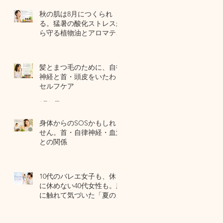
秋の肌は8月につくられ
る。猛暑の酸化ストレスか
ら守る植物油とアロマテラ
ピー
6 日前
髪とまつ毛のために、自律
神経と首・頭皮をいたわる
セルフケア
7月31日
身体からのSOSかもしれま
せん。首・自律神経・血流
との関係
7月29日
10代のバレエ女子も、休日
に休めない40代女性も。肌
に触れて気づいた「夏の全
身疲労」の共通点
7月27日