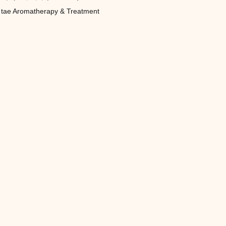
tae Aromatherapy & Treatment
トリートメント施術詳細
キャンペーン
ご予約状況
年期）
妊娠（プレナタル）
taeAromaサロン
食/eclipse
身体を温めるオプショナル