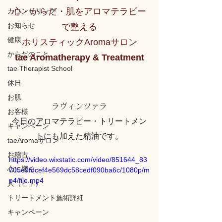
心・からだ・肌をアロマテラピー
カウンセリング
お知らせ
で整える
健康
ホリスティックAromaサロン
からだのこと
tae Aromatherapy & Treatment
tae Therapist School
休日
お肌
ラヴィンツァラ
お客様
今日のアロマテラピー・トリートメン
キャンペーン
トにも加えた精油です。
taeAromaサロン
お稽古
https://video.wixstatic.com/video/851644_83
心に響く
705e9fdcef4e569dc58cedf090ba6c/1080p/m
p4/file.mp4
人（ヒト）
トリートメント施術詳細
キャンペーン