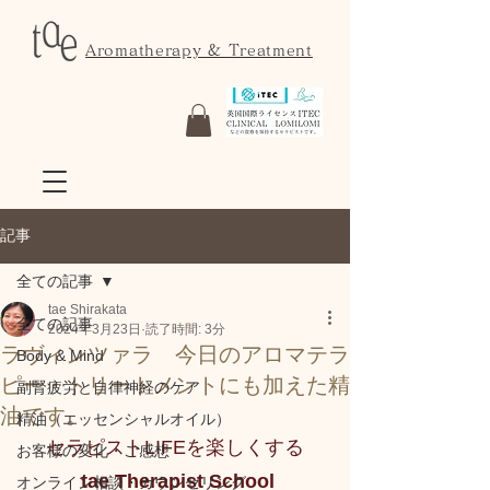
Aromatherapy & Treatment
記事
全ての記事
tae Shirakata
全ての記事
2024年3月23日
読了時間: 3分
ラヴィンツァラ 今日のアロマテラ
Body & Mind
ピー・トリートメントにも加えた精
副腎疲労と自律神経のケア
油です。
精油（エッセンシャルオイル）
セラピストLIFEを楽しくする
お客様の変化・ご感想
 tae Therapist School
オンライン相談・カウンセリング