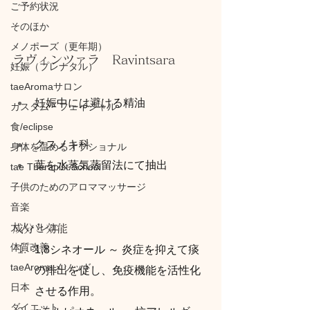
ご予約状況
そのほか
メノポーズ（更年期）
ラヴィンツァラ　Ravintsara
妊娠（プレナタル）
taeAromaサロン
妊娠中には避ける精油
カスタム・フェイシャル
食/eclipse
クスノキ科
身体を温めるオプショナル
葉を水蒸気蒸留法にて抽出
tae Therapist School
子供のためのアロママッサージ
音楽
大人バレエ
成分と効能
体質改善
1,8シネオール ～ 炎症を抑えて痰
taeAromaメソッド
の排出を促し、免疫機能を活性化
日本
させる作用。
ダイエット