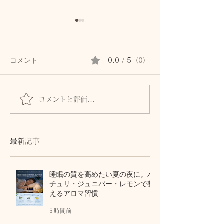
コメント
0.0 / 5（0）
コメントと評価...
首専用クリームは続かな
秋の肌は8月に
かった私が、植物油で続
る。猛暑の酸化
けられた理由。顔と首を
から守る植物油
区別しないアロマスキン
テラピー
最新記事
ケア
睡眠の質を高めたい夏の夜に。パ
チュリ・ジュニパー・レモンで整
えるアロマ習慣
5 時間前