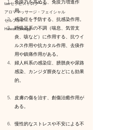
免疫力を高める、免疫力増進作
taeセラピストスクール
用。
アロママッサージ・フェイシャル
感染症を予防する、抗感染作用。
セルフケア
呼吸器系の不調（喘息、気管支
Hawaii Energy
炎、咳など）に作用する、抗ウイ
ルス作用や抗カタル作用、去痰作
用や鎮痛作用がある。
婦人科系の感染症、膀胱炎や尿路
感染、カンジダ膣炎などにも効果
的。
皮膚の傷を治す、創傷治癒作用が
ある。
慢性的なストレスや不安による不