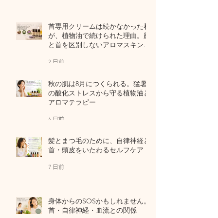
首専用クリームは続かなかった私
が、植物油で続けられた理由。顔
と首を区別しないアロマスキンケ
ア
2 日前
秋の肌は8月につくられる。猛暑
の酸化ストレスから守る植物油と
アロマテラピー
4 日前
髪とまつ毛のために、自律神経と
首・頭皮をいたわるセルフケア
7 日前
身体からのSOSかもしれません。
首・自律神経・血流との関係