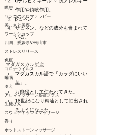
αテルピオネール ～ 抗アレルギー
瞑想
作用や鎮咳作用。
ワンコのアロマテラピー
βピネン
美しさと美容
サビネン、などの成分も含まれて
ワークショップ
いる。
四国、愛媛県や松山市
ストレスリリース
免疫
マダガスカル原産
コロナウイルス
マダガスカル語で「カラダにいい
睡眠
葉」。
冷え
万能役として使われてきた。
アロママッサージ基礎クラス
18世紀になり精油として抽出され
生徒さん
るようになった。
スウェディッシュマッサージ
香り
ホットストーンマッサージ