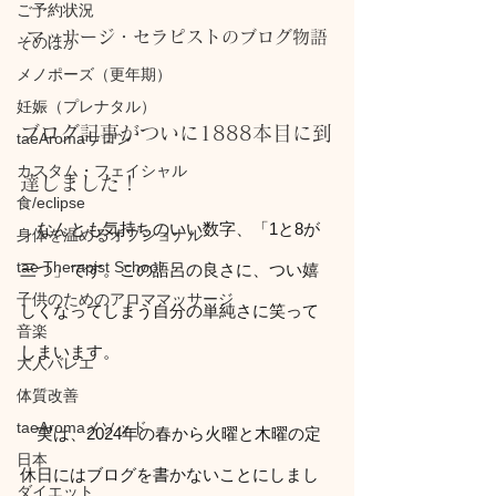
ご予約状況
マッサージ・セラピストのブログ物語
そのほか
メノポーズ（更年期）
妊娠（プレナタル）
ブログ記事がついに1888本目に到
taeAromaサロン
カスタム・フェイシャル
達しました！
食/eclipse
　なんとも気持ちのいい数字、「1と8が
身体を温めるオプショナル
tae Therapist School
三つ」です。この語呂の良さに、つい嬉
子供のためのアロママッサージ
しくなってしまう自分の単純さに笑って
音楽
しまいます。
大人バレエ
体質改善
taeAromaメソッド
　実は、2024年の春から火曜と木曜の定
日本
休日にはブログを書かないことにしまし
ダイエット