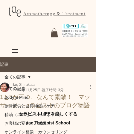
Aromatherapy & Treatment
記事
全ての記事
tae Shirakata
全ての記事
2024年11月25日
読了時間: 3分
1と8が三つ、なんて素敵！ マッ
Body & Mind
サージ・セラピストのブログ物語
副腎疲労と自律神経のケア
セラピストLIFEを楽しくする
精油（エッセンシャルオイル）
 tae Therapist School
お客様の変化・ご感想
オンライン相談・カウンセリング