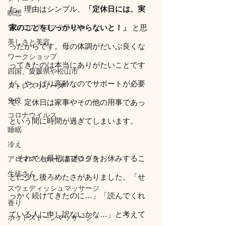
た。理由はシンプル、
「定休日には、実
瞑想
ワンコのアロマテラピー
家のことをしっかりやらないと！」
 と思
美しさと美容
ったからです。母の体調がだいぶ良くな
ワークショップ
ってきたのは本当にありがたいことです
四国、愛媛県や松山市
が、やっぱり高齢なのでサポートが必要
ストレスリリース
免疫
で、定休日は家事やその他の用事であっ
コロナウイルス
という間に時間が過ぎてしまいます。
睡眠
冷え
　それでも最初はブログをお休みするこ
アロママッサージ基礎クラス
生徒さん
とに少し後ろめたさがありました。「せ
スウェディッシュマッサージ
っかく続けてきたのに…」「読んでくれ
香り
ている人に申し訳ないかな…」と考えて
ホットストーンマッサージ