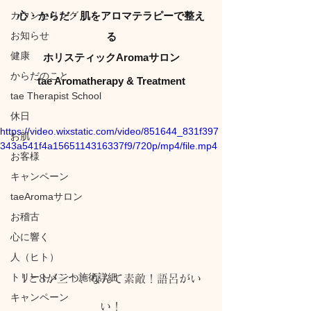
カウンセリング
心・からだ・肌をアロマテラピーで整え
お知らせ
る
健康
ホリスティックAromaサロン
からだのこと
tae Aromatherapy & Treatment
tae Therapist School
休日
https://video.wixstatic.com/video/851644_831f397
お肌
343a541f4a1565114316337f9/720p/mp4/file.mp4
お客様
キャンペーン
taeAromaサロン
お稽古
心に響く
人（ヒト）
トリートメント施術詳細
1と8が三つ、なんて素敵！語呂がい
キャンペーン
い！