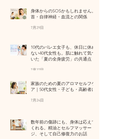
身体からのSOSかもしれません。
首・自律神経・血流との関係
7月29日
10代のバレエ女子も、休日に休め
ない40代女性も。肌に触れて気づ
いた「夏の全身疲労」の共通点
7月27日
家族のための夏のアロマセルフケ
ア｜50代女性・子ども・高齢者に
7月24日
数年前の傷跡にも、身体は応えて
くれる。精油とセルフマッサー
ジ、そして自己修復力のお話