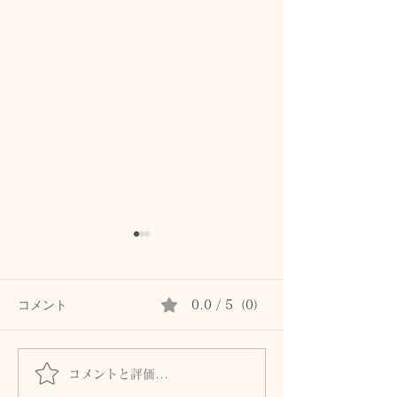
コメント
0.0 / 5（0）
皮膚は「露出し
コメントと評価...
春分の日という「バラン