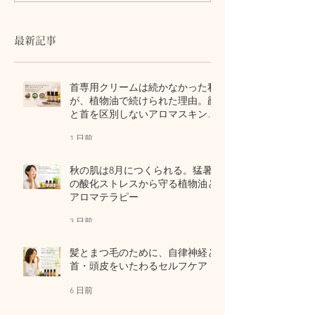
ス」の日
最新記事
首専用クリームは続かなかった私
が、植物油で続けられた理由。顔
と首を区別しないアロマスキンケ
ア
1 日前
秋の肌は8月につくられる。猛暑
の酸化ストレスから守る植物油と
アロマテラピー
3 日前
髪とまつ毛のために、自律神経と
首・頭皮をいたわるセルフケア
6 日前