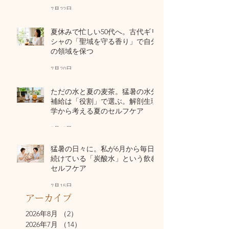
7月22日
夏休みで忙しい50代へ。古代ギリ
シャの「聖域を守る香り」で自分
の領域を保つ
7月20日
ただの水と夏の麦茶。猛暑の水分
補給は「役割」で選ぶ。解剖生理
学から考える夏のセルフケア
7月17日
猛暑の日々に。私が6月から毎日
続けている「炭酸水」という飲む
セルフケア
7月15日
アーカイブ
2026年8月
（2）
2件の記事
2026年7月
（14）
14件の記事