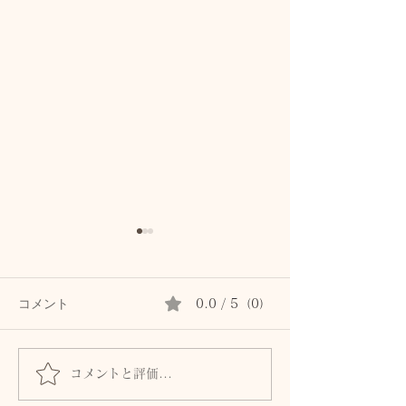
コメント
0.0 / 5（0）
コメントと評価...
叔母から届いた2年ものの
ヤマトトウキの
梅ジュース
ハーブの力