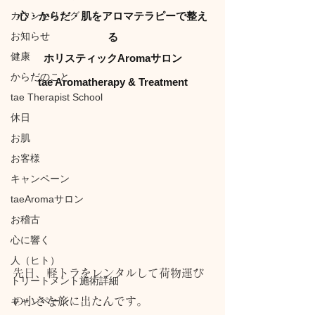
カウンセリング
心・からだ・肌をアロマテラピーで整え
お知らせ
る
健康
ホリスティックAromaサロン
からだのこと
tae Aromatherapy & Treatment
tae Therapist School
休日
お肌
お客様
キャンペーン
taeAromaサロン
お稽古
心に響く
人（ヒト）
先日、軽トラをレンタルして荷物運び
トリートメント施術詳細
キャンペーン
の小さな旅に出たんです。