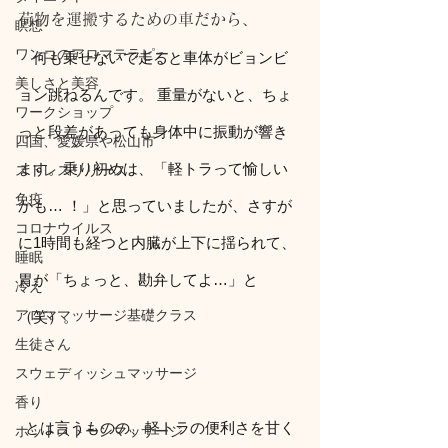
荷物を運搬するための車だから、
瞑想
ワンコのアロマテラピー
　何も乗せないで走ると車体がビョンビ
美しさと美容
ョン跳ねるんです。 重量がないと、ちょ
ワークショップ
っと段差があっても身体中に振動が響き
四国、愛媛県や松山市
ます。乗り初めは、「軽トラって愉しい
ストレスリリース
免疫
かも… ！」と思っていましたが、さすが
コロナウイルス
に1時間も経つと内臓が上下に揺られて、
睡眠
胃が「ちょっと、勘弁してよ…」と
冷え
アロママッサージ基礎クラス
（笑）。
生徒さん
スウェディッシュマッサージ
香り
とは言うものの、軽トラの便利さを甘く
ホットストーンマッサージ