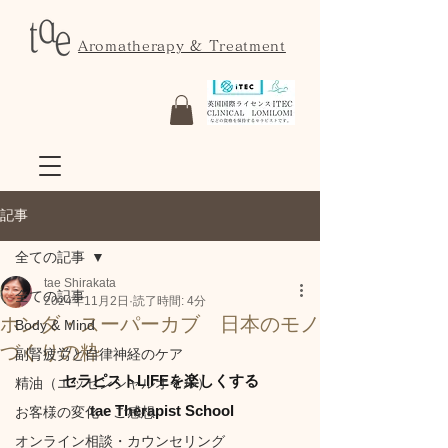
Aromatherapy & Treatment
記事
全ての記事
tae Shirakata
全ての記事
2024年11月2日
読了時間: 4分
ホンダ・スーパーカブ 日本のモノ
Body & Mind
づくりの粋
副腎疲労と自律神経のケア
セラピストLIFEを楽しくする
精油（エッセンシャルオイル）
 tae Therapist School
お客様の変化・ご感想
オンライン相談・カウンセリング