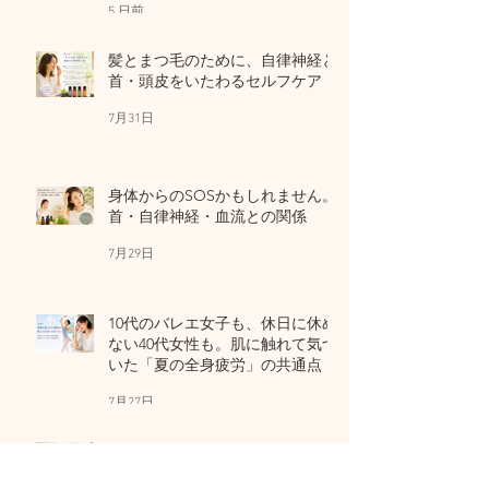
5 日前
髪とまつ毛のために、自律神経と
首・頭皮をいたわるセルフケア
7月31日
身体からのSOSかもしれません。
首・自律神経・血流との関係
7月29日
10代のバレエ女子も、休日に休め
ない40代女性も。肌に触れて気づ
いた「夏の全身疲労」の共通点
7月27日
家族のための夏のアロマセルフケ
ア｜50代女性・子ども・高齢者に