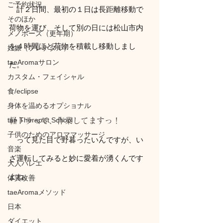
ご予約状況
　計２日間、最初の１日は長距離移動で
そのほか
荷物を運び、そして別の日には松山市内
メノポーズ（更年期）
を４時間ほど荷物を積載し移動しまし
妊娠（プレナタル）
taeAromaサロン
た。
カスタム・フェイシャル
食/eclipse
身体を温めるオプショナル
tae Therapist School
軽トラって、作業してますっ！
子供のためのアロママッサージ
　って見た目で野暮ったいんですが、い
音楽
ざ運転してみると妙に愛着が湧くんです
大人バレエ
よね。
体質改善
taeAromaメソッド
日本
ダイエット