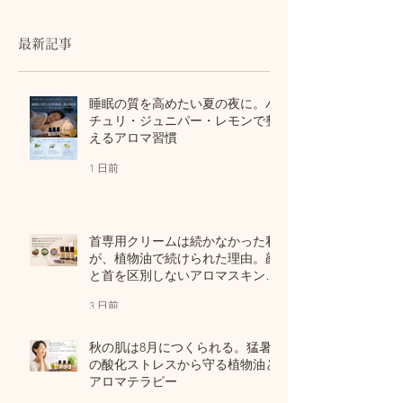
最新記事
睡眠の質を高めたい夏の夜に。パ
チュリ・ジュニパー・レモンで整
えるアロマ習慣
1 日前
首専用クリームは続かなかった私
が、植物油で続けられた理由。顔
と首を区別しないアロマスキンケ
ア
3 日前
秋の肌は8月につくられる。猛暑
の酸化ストレスから守る植物油と
アロマテラピー