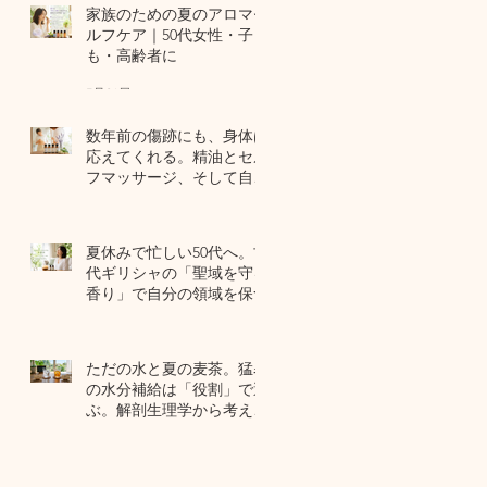
家族のための夏のアロマセ
ルフケア｜50代女性・子ど
も・高齢者に
7月24日
数年前の傷跡にも、身体は
応えてくれる。精油とセル
フマッサージ、そして自己
修復力のお話
7月22日
夏休みで忙しい50代へ。古
代ギリシャの「聖域を守る
香り」で自分の領域を保つ
7月20日
ただの水と夏の麦茶。猛暑
の水分補給は「役割」で選
ぶ。解剖生理学から考える
夏のセルフケア
7月17日