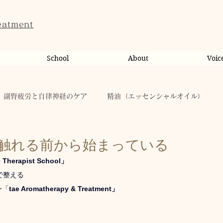
eatment
School
About
Voic
副腎疲労と自律神経のケア
精油（エッセンシャルオイル）
ンライン相談・カウンセリング
カウンセリング
触れる前から始まっている
 Therapist School」
で整える
健康
からだのこと
tae Therapist School
ン「
tae Aromatherapy & Treatment」
キャンペーン
taeAromaサロン
お稽古