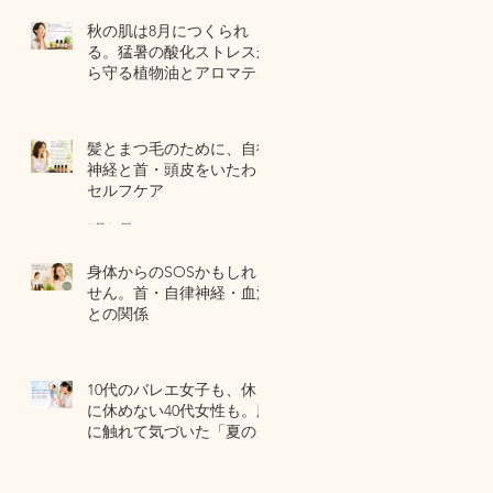
秋の肌は8月につくられ
る。猛暑の酸化ストレスか
ら守る植物油とアロマテラ
ピー
6 日前
髪とまつ毛のために、自律
神経と首・頭皮をいたわる
セルフケア
7月31日
身体からのSOSかもしれま
せん。首・自律神経・血流
との関係
7月29日
10代のバレエ女子も、休日
に休めない40代女性も。肌
に触れて気づいた「夏の全
身疲労」の共通点
7月27日