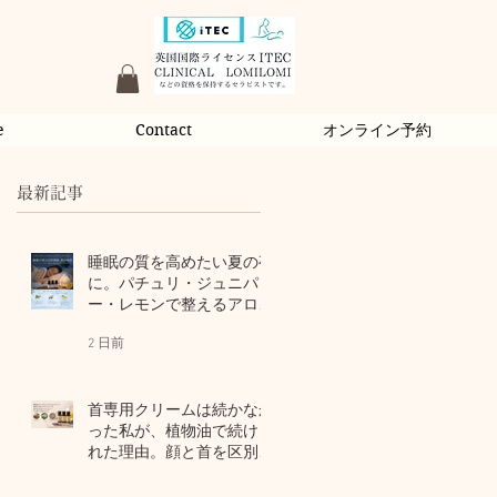
e
Contact
オンライン予約
最新記事
睡眠の質を高めたい夏の夜
に。パチュリ・ジュニパ
ー・レモンで整えるアロマ
習慣
2 日前
首専用クリームは続かなか
った私が、植物油で続けら
れた理由。顔と首を区別し
ないアロマスキンケア
4 日前