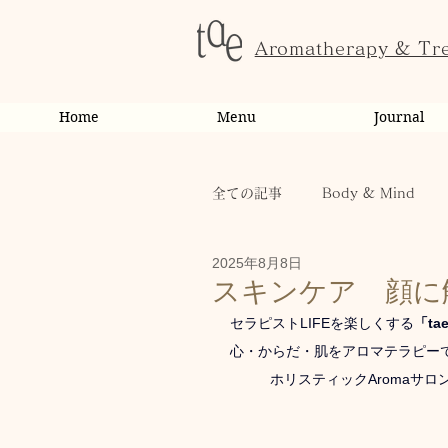
Aromatherapy & Tr
Home
Menu
Journal
全ての記事
Body & Mind
2025年8月8日
お客様の変化・ご感想
オ
スキンケア 顔に
セラピストLIFEを楽しくする
「tae
心・からだ・肌をアロマテラピー
お知らせ
スクール・講座
ホリスティックAromaサロ
休日
お肌
お客様