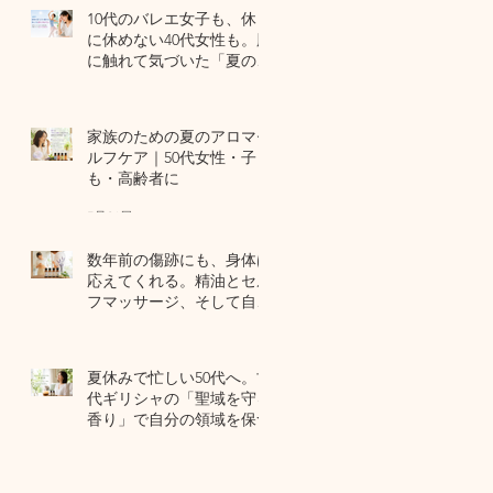
10代のバレエ女子も、休日
に休めない40代女性も。肌
に触れて気づいた「夏の全
身疲労」の共通点
7月27日
家族のための夏のアロマセ
ルフケア｜50代女性・子ど
も・高齢者に
7月24日
数年前の傷跡にも、身体は
応えてくれる。精油とセル
フマッサージ、そして自己
修復力のお話
7月22日
夏休みで忙しい50代へ。古
代ギリシャの「聖域を守る
香り」で自分の領域を保つ
7月20日