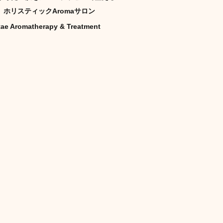
ホリスティックAromaサロン
tae Aromatherapy & Treatment
トリートメント施術詳細
キャンペーン
ご予約状況
年期）
妊娠（プレナタル）
taeAromaサロン
食/eclipse
身体を温めるオプショナル