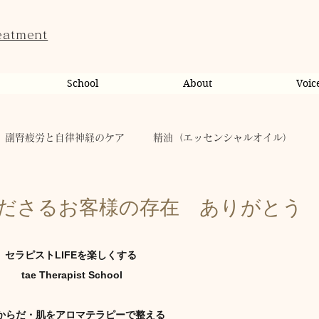
eatment
School
About
Voic
副腎疲労と自律神経のケア
精油（エッセンシャルオイル）
ンライン相談・カウンセリング
カウンセリング
ださるお客様の存在 ありがとう
健康
からだのこと
tae Therapist School
セラピストLIFEを楽しくする
 tae Therapist School
キャンペーン
taeAromaサロン
お稽古
からだ・肌をアロマテラピーで整える