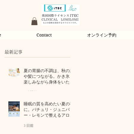
e
Contact
オンライン予約
最新記事
夏の胃腸の不調は、秋の肌
や髪につながる。かき氷を
楽しみながら身体をいたわ
るセルフケア
4 時間前
睡眠の質を高めたい夏の夜
に。パチュリ・ジュニパ
ー・レモンで整えるアロマ
習慣
3 日前