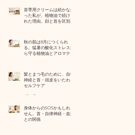
首専用クリームは続かなか
った私が、植物油で続けら
れた理由。顔と首を区別し
ないアロマスキンケア
5 日前
秋の肌は8月につくられ
る。猛暑の酸化ストレスか
ら守る植物油とアロマテラ
ピー
8月3日
髪とまつ毛のために、自律
神経と首・頭皮をいたわる
セルフケア
7月31日
身体からのSOSかもしれま
せん。首・自律神経・血流
との関係
7月29日