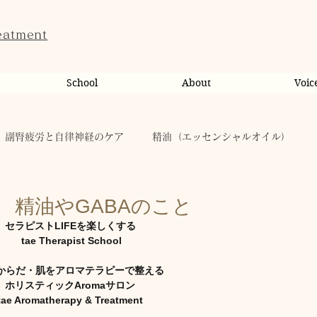
eatment
School
About
Voic
副腎疲労と自律神経のケア
精油（エッセンシャルオイル）
ンライン相談・カウンセリング
カウンセリング
 精油やGABAのこと
セラピストLIFEを楽しくする
 tae Therapist School
だのこと
tae Therapist School
休日
お肌
からだ・肌をアロマテラピーで整える
ホリスティックAromaサロン
tae Aromatherapy & Treatment
taeAromaサロン
お稽古
心に響く
人（ヒト）