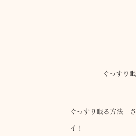
ぐっすり眠
ぐっすり眠る方法　
イ！