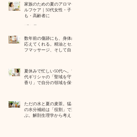
家族のための夏のアロマセ
ルフケア｜50代女性・子ど
も・高齢者に
7月24日
数年前の傷跡にも、身体は
応えてくれる。精油とセル
フマッサージ、そして自己
修復力のお話
7月22日
夏休みで忙しい50代へ。古
代ギリシャの「聖域を守る
香り」で自分の領域を保つ
7月20日
ただの水と夏の麦茶。猛暑
の水分補給は「役割」で選
ぶ。解剖生理学から考える
夏のセルフケア
7月17日