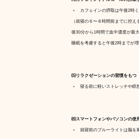
カフェインの摂取は午後2時
（就寝の６〜８時間前までに控え
後30分から1時間で血中濃度が最
睡眠を考慮すると午後2時までが
⑸リラクゼーションの習慣をもつ
寝る前に軽いストレッチや瞑
⑹スマートフォンやパソコンの使
就寝前のブルーライトは脳を