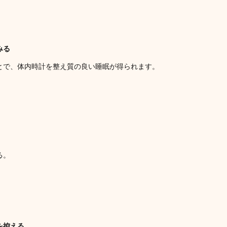
みる
とで、体内時計を整え質の良い睡眠が得られます。
る。
。
を控える