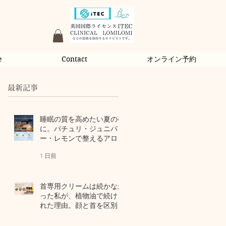
e
Contact
オンライン予約
最新記事
睡眠の質を高めたい夏の夜
に。パチュリ・ジュニパ
ー・レモンで整えるアロマ
習慣
1 日前
首専用クリームは続かなか
った私が、植物油で続けら
れた理由。顔と首を区別し
ないアロマスキンケア
3 日前