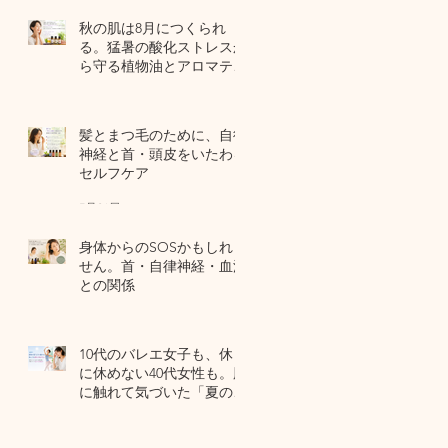
秋の肌は8月につくられ
る。猛暑の酸化ストレスか
ら守る植物油とアロマテラ
ピー
5 日前
髪とまつ毛のために、自律
神経と首・頭皮をいたわる
セルフケア
7月31日
身体からのSOSかもしれま
せん。首・自律神経・血流
との関係
7月29日
10代のバレエ女子も、休日
に休めない40代女性も。肌
に触れて気づいた「夏の全
身疲労」の共通点
7月27日