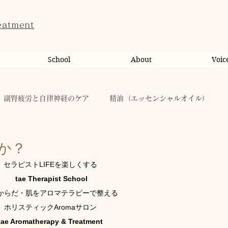
eatment
School
About
Voic
副腎疲労と自律神経のケア
精油（エッセンシャルオイル）
ンライン相談・カウンセリング
カウンセリング
か？
セラピストLIFEを楽しくする
 tae Therapist School
だのこと
tae Therapist School
休日
お肌
からだ・肌をアロマテラピーで整える
ホリスティックAromaサロン
taeAromaサロン
お稽古
心に響く
人（ヒト）
tae Aromatherapy & Treatment