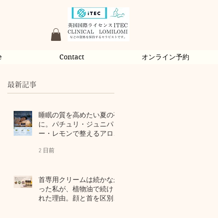
e
Contact
オンライン予約
最新記事
睡眠の質を高めたい夏の夜
に。パチュリ・ジュニパ
ー・レモンで整えるアロマ
習慣
2 日前
首専用クリームは続かなか
った私が、植物油で続けら
れた理由。顔と首を区別し
ないアロマスキンケア
4 日前