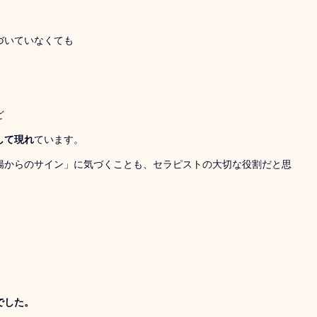
づいていなくても
ど
して現れ
ています。
腸からのサイン」に気づくことも、セラピストの大切な役割だと思
！
でした。