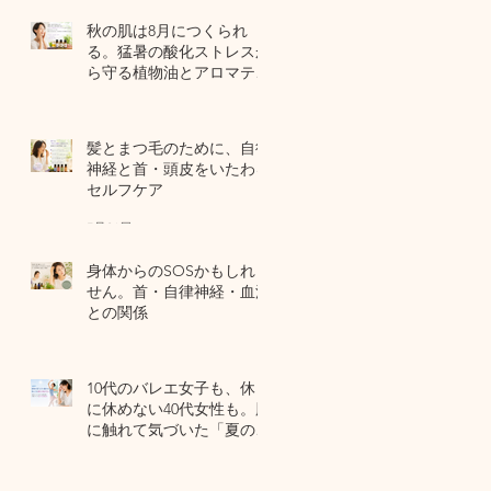
秋の肌は8月につくられ
る。猛暑の酸化ストレスか
ら守る植物油とアロマテラ
ピー
6 日前
髪とまつ毛のために、自律
神経と首・頭皮をいたわる
セルフケア
7月31日
身体からのSOSかもしれま
せん。首・自律神経・血流
との関係
7月29日
10代のバレエ女子も、休日
に休めない40代女性も。肌
に触れて気づいた「夏の全
身疲労」の共通点
7月27日