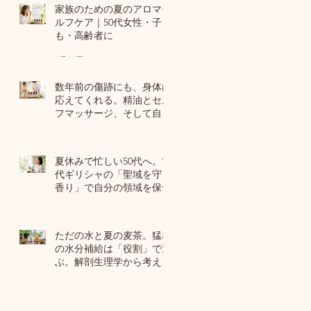
家族のための夏のアロマセ
ルフケア｜50代女性・子ど
も・高齢者に
7月24日
数年前の傷跡にも、身体は
応えてくれる。精油とセル
フマッサージ、そして自己
修復力のお話
7月22日
夏休みで忙しい50代へ。古
代ギリシャの「聖域を守る
香り」で自分の領域を保つ
7月20日
ただの水と夏の麦茶。猛暑
の水分補給は「役割」で選
ぶ。解剖生理学から考える
夏のセルフケア
7月17日